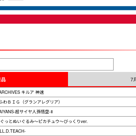
景品
7
 ARCHIVES キルア 神速
ふわＢＩＧ（グランアレグリア）
AIYANS-超サイヤ人孫悟空-Ⅱ
ぐっとぬいぐるみ～ピカチュウ～びっくりver.
L.D.TEACH-