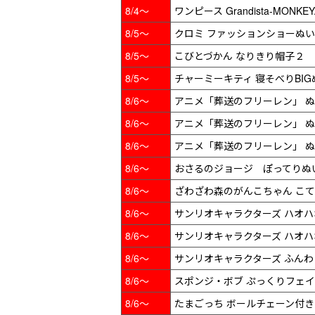
8/4～
ワンピース Grandista-MONKEY.
8/5～
クロミ ファッションショーぬ
8/5～
こびとづかん なりきり帽子２
8/5～
チャーミーキティ 寝そべりBI
8/6～
アニメ「葬送のフリーレン」 
8/6～
アニメ「葬送のフリーレン」 
8/6～
アニメ「葬送のフリーレン」 
8/6～
おさるのジョージ ぽってりぬ
8/6～
ざわざわ森のがんこちゃん こて
8/6～
サンリオキャラクターズ ハオハ
8/6～
サンリオキャラクターズ ハオハ
8/6～
サンリオキャラクターズ ふん
8/6～
スポンジ・ボブ ぷっくりフェイ
8/6～
たまごっち ボールチェーン付きぬいぐるみ