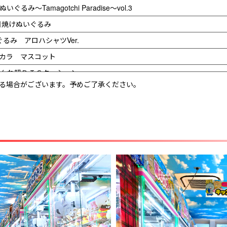
み～Tamagotchi Paradise～vol.3
日焼けぬいぐるみ
るみ アロハシャツVer.
ンカラ マスコット
ねんね超ＢＩＧクッション
なる場合がございます。予めご了承ください。
ト‐べリエちゃん‐Ver.2
ードールGJ
いっぱいBIGぬいぐるみ
ぐるみバンド～フシギダネ・ヒトカゲ・ゼニガメ・ピカチュウ～30th Anni
クリアミニポーチ
ふぐっと ほっこりいやされぬいぐるみ～カビゴン～
ふぐっとぬいぐるみ～モンスターボール・スーパーボール・ハイパーボ
ぐっとぬいぐるみ～ラプラス～振り向きver.
み：エンダードラゴン