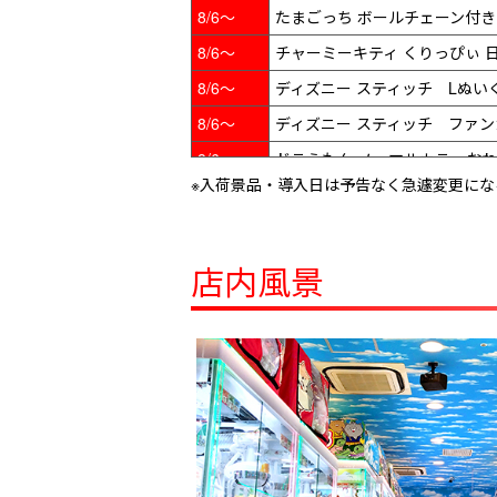
8/6～
たまごっち ボールチェーン付きぬいぐる
8/6～
チャーミーキティ くりっぴぃ 
8/6～
ディズニー スティッチ Lぬいぐ
8/6～
ディズニー スティッチ ファ
8/6～
ドラえもん ノーマルカラーお
※入荷景品・導入日は予告なく急遽変更に
8/6～
ナルミヤキャラクターズ マスコッ
8/6～
ハローキティ マジカルラベンダ
8/6～
パンダ ハローキティ リボンが
店内風景
8/6～
ポケットモンスター フェイスぬい
8/6～
ポケットモンスター ぷくぷく
8/6～
ポケットモンスター めちゃも
8/6～
ポケットモンスター めちゃも
8/6～
ポケットモンスター めちゃもふ
8/6～
マインクラフト BIGぬいぐる