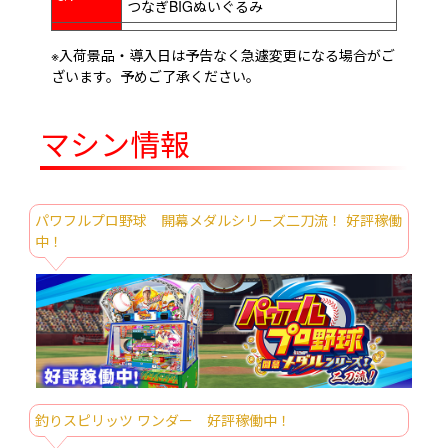
つなぎBIGぬいぐるみ
8/7～
ロッツォ 超超BIGぬいぐるみ
※入荷景品・導入日は予告なく急遽変更になる場合がご
パペットスンスン ベーカリーBIGぬいぐ
ざいます。予めご了承ください。
8/8～
るみ
8/8～
ムーミン ブック型ポーチ summer ver.
マシン情報
ポケットモンスター つれてってぬいぐる
8/18～
み～ミジュマル・ヒバニー・ニャオハ～
ポケットモンスター めちゃもふぐっと く
8/18～
パワフルプロ野球 開幕メダルシリーズ二刀流！ 好評稼働
つろぎタイムぬいぐるみ～ヤドン～
中！
ポケットモンスター もふぐっとぬいぐる
8/18～
み～カゲボウズ・ゾロア～
モンチッチ LOVE Happy Angelマスコッ
8/19～
ト
8/21～
パンダ ハローキティ 超超BIGぬいぐるみ
ディズニーキャラクター キラキラリボン
8/22～
釣りスピリッツ ワンダー 好評稼働中！
BIGぬいぐるみ