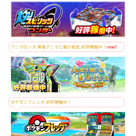
8/22～
パペットスンスン 卓上ファン
ポケットモンスター もふぐっとぬいぐる
8/25～
み イーブイフレンズ～エーフィ・ニンフ
ィア～おひるねver.
ポケットモンスター もふぐっとぬいぐる
8/25～
み イーブイフレンズ～ブラッキー・リー
フィア～おひるねver.
アニマロッタ 勇者アニマと竜の秘宝 好評稼働中！
new!!
サラブレッドコレクションファンファー
8/26～
レぬいぐるみ（ライスシャワー・ゴール
ドシップ）
ズートピア WE LOVE YOU! -Nick Wilde-
8/26～
トラベルバッグ
8/26～
モンチッチ フェイスがまぐち
ポケモンフレンダ 好評稼働中！
サンリオキャラクターズ ハオハオネオン
8/27～
タウンひんやりかごバッグ
ディズニー＆ピクサーキャラクター おさ
8/27～
んぽバッグ～ディズニー マリー／ディズ
ニー スティッチ／ベイマックス／ハム～