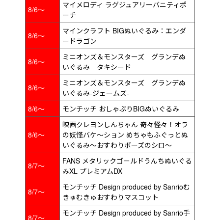
マイメロディ ラグジュアリーバニティポ
8/6～
ーチ
マインクラフト BIGぬいぐるみ：エンダ
8/6～
ードラゴン
ミニオンズ＆モンスターズ グランデぬ
8/6～
いぐるみ タキシード
ミニオンズ＆モンスターズ グランデぬ
8/6～
いぐるみ‐ジェームズ‐
8/6～
モンチッチ おしゃぶりBIGぬいぐるみ
映画クレヨンしんちゃん 奇々怪々！オラ
8/6～
の妖怪バケ～ション めちゃもふぐっとぬ
いぐるみ～おすわりポーズのシロ～
FANS メタリックゴールドうんちぬいぐる
8/7～
みXL プレミアムDX
モンチッチ Design produced by Sanrioむ
8/7～
きゅむきゅおすわりマスコット
モンチッチ Design produced by Sanrio手
8/7～