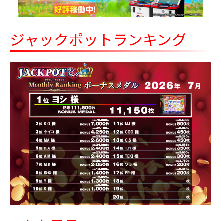
マイメロディ♡クロミ パステルカラー持
8/27～
ち手付きロングストラップショルダープ
レートバッグ
ジャックポットランキング
ズートピア WE LOVE YOU! -Nick Wilde-
8/28～
こてっとぺったんミニ マスコット
パペットスンスン オーロラストラップ
8/29～
付き ぬいぐるみマスコット フルーツ
ver.