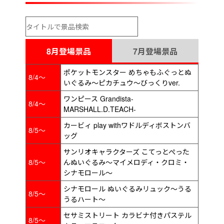
8月登場景品
7月登場景品
ポケットモンスター めちゃもふぐっとぬ
8/4～
いぐるみ～ピカチュウ～びっくりver.
ワンピース Grandista-
8/4～
MARSHALL.D.TEACH-
カービィ play withワドルディボストンバ
8/5～
ッグ
サンリオキャラクターズ こてっとぺった
8/5～
んぬいぐるみ～マイメロディ・クロミ・
シナモロール～
シナモロール ぬいぐるみリュック～うる
8/5～
うるハート～
セサミストリート カラビナ付きパステル
8/5～