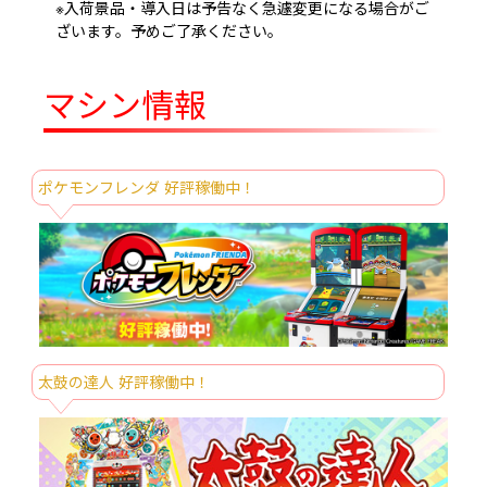
※入荷景品・導入日は予告なく急遽変更になる場合がご
ポケットモンスター フェイスぬいぐるみ
ざいます。予めご了承ください。
8/6～
バンド～フシギダネ・ヒトカゲ・ゼニガ
メ・ピカチュウ～30th Anniversary
マシン情報
ポケットモンスター ぷくぷくクリアミ
8/6～
ニポーチ
ポケットモンスター プラチナムザッカ
8/6～
メッシュデザインリュックVol.1.5
ポケモンフレンダ 好評稼働中！
ポケットモンスター めちゃもふぐっと ほ
8/6～
っこりいやされぬいぐるみ～カビゴン～
ポケットモンスター めちゃもふぐっとぬ
8/6～
いぐるみ～ラプラス～振り向きver.
マイメロディ ラグジュアリーバニティポ
8/6～
ーチ
マインクラフト BIGぬいぐるみ：エンダ
太鼓の達人 好評稼働中！
8/6～
ードラゴン
マインクラフト スクエアショルダーバッ
8/6～
グ：クリーパー：TNT：チェスト