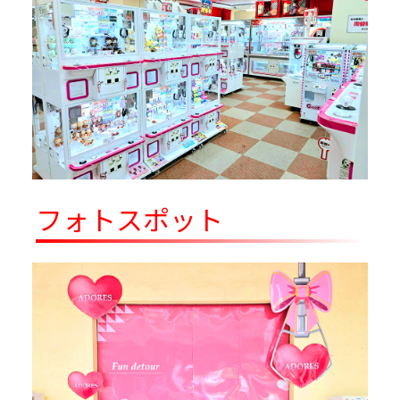
8/18～
み～ミジュマル・ヒバニー・ニャオハ～
ポケットモンスター ぬいぐるみ～ピッ
8/18～
ピ・ルナトーン・ラビフット～
ポケットモンスター めちゃもふぐっと く
8/18～
つろぎタイムぬいぐるみ～ヤドン～
ポケットモンスター もふぐっとぬいぐる
8/18～
み～カゲボウズ・ゾロア～
サラブレッドコレクションぬいぐるみバ
8/19～
ンド
フォトスポット
サラブレッドコレクションぷちマスコッ
8/19～
トBC7
サラブレッドコレクションマスコット
8/19～
BC37
サンエックスユニバース ゆらゆらペアグ
8/19～
ラス
モンチッチ LOVE Happy Angelマスコッ
8/19～
ト