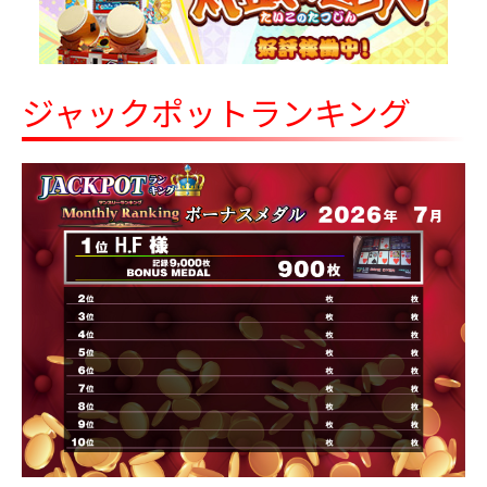
8/6～
ミニオン ちびぱる
ミニオンズ＆モンスターズ Ｌぬいぐる
8/6～
み カウボーイ
ジャックポットランキング
8/6～
モンチッチ おしゃぶりBIGぬいぐるみ
映画クレヨンしんちゃん 奇々怪々！オラ
8/6～
の妖怪バケ～ション めちゃもふぐっとぬ
いぐるみ～おすわりポーズのシロ～
名探偵プリキュア！ ぬいぐるみちゃーむ
8/6～
vol.1
お文具といっしょ おでかけマスコットキ
8/7～
ーチェーン
8/7～
こびとづかん トイカメラ
サンリオキャラクターズ 海老天マスコッ
8/7～
ト
すみっコぐらし 夢みるしっぽず ダイカッ
8/7～
トバッグ
トイ・ストーリー ぺたっとペアマスコッ