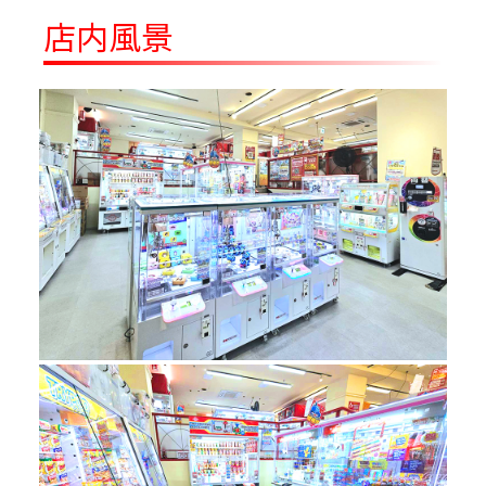
8/7～
ト
店内風景
モンチッチ Design produced by Sanrioむ
8/7～
きゅむきゅおすわりマスコット
モンチッチ Design produced by Sanrio手
8/7～
つなぎBIGぬいぐるみ
リラックマ BASIC RILAKKUMA ゴムひも
8/7～
付きマスコット
8/7～
リラックマ ヘアバンド
8/7～
ロッツォ 超超BIGぬいぐるみ
映画ちいかわ 人魚の島のひみつ ゆらゆら
8/7～
ソーラー
【当社限定】TOFT
8/8～
GM036（Green×Brown、Green×Black）
【当社限定】TOFT KD035（Blue×Yellow
8/8～
Green、Pink×Green、Yellow×Orange）
サンリオキャラクターズ ミルキーボア ユ
8/8～