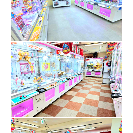
ニコーンフェイスがま口ポーチ
ディズニー スティッチ ぬいぐるみシュシ
8/8～
ュバンド
8/8～
とっとこハム太郎 マリンマスコット
パペットスンスン ベーカリーBIGぬいぐ
8/8～
るみ
mofusand ギンガムチェックサメにゃん
8/14～
BIGぬいぐるみ
mofusand ギンガムチェックサメにゃんマ
8/14～
スコット
映画ちいかわ 人魚の島のひみつ 島二郎
8/14～
BIGぬいぐるみ
映画ちいかわ 人魚の島のひみつ 討伐マス
8/14～
コット～映画ver.～
クレヨンしんちゃん のっかるぬいぐるみ
8/18～
～ぶりぶりざえもん～
ポケットモンスター つれてってぬいぐる