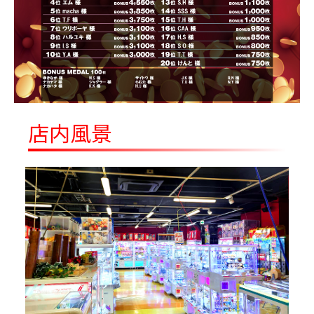
BIGぬいぐるみ
映画ちいかわ 人魚の島のひみつ 島二郎
8/14～
BIGぬいぐるみ
映画ちいかわ 人魚の島のひみつ 討伐マス
8/14～
コット～映画ver.～
ナルミヤキャラクターズ mezzo piano
8/15～
ぷち シリコンポーチ ～Ribbon～
店内風景
ミッフィー 特大サイズぬいぐるみ み
8/15～
ずたまのワンピース
ムーミン谷のなかまたち リフレクター
8/15～
付き ぬいぐるみマスコット
ドラゴンボールZ MATCH MAKERS 超サ
8/18～
イヤ人ゴテンクス（VS魔人ブウ）
ポケットモンスター つれてってぬいぐる
8/18～
み～ミジュマル・ヒバニー・ニャオハ～
ポケットモンスター めちゃもふぐっと く
8/18～
つろぎタイムぬいぐるみ～ヤドン～