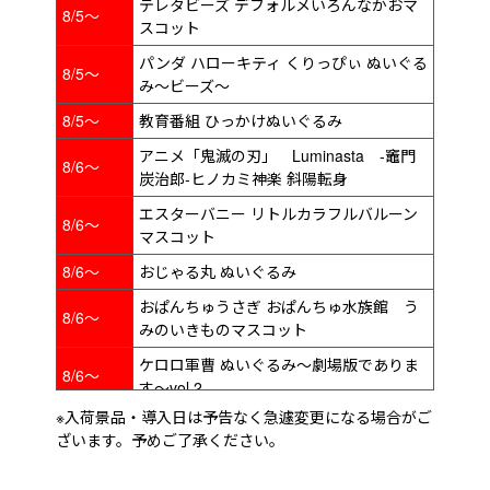
テレタビーズ デフォルメいろんなかおマ
8/5～
スコット
パンダ ハローキティ くりっぴぃ ぬいぐる
8/5～
み～ビーズ～
8/5～
教育番組 ひっかけぬいぐるみ
アニメ「鬼滅の刃」 Luminasta ‐竈門
8/6～
炭治郎‐ヒノカミ神楽 斜陽転身
エスターバニー リトルカラフルバルーン
8/6～
マスコット
8/6～
おじゃる丸 ぬいぐるみ
おぱんちゅうさぎ おぱんちゅ水族館 う
8/6～
みのいきものマスコット
ケロロ軍曹 ぬいぐるみ～劇場版でありま
8/6～
す～vol.2
※入荷景品・導入日は予告なく急遽変更になる場合がご
サンリオキャラクターズ ふんわりほっぺ
8/6～
ざいます。予めご了承ください。
がま口ポーチ
スポンジ・ボブ ぷっくりフェイス