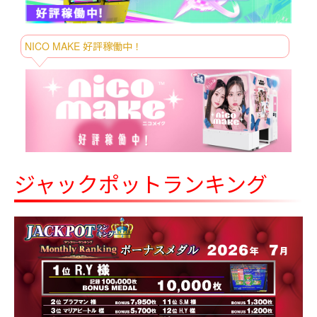
8/7～
ロッツォ 超超BIGぬいぐるみ
8/7～
星のカービィ ほのぼのBIGぬいぐるみ
NICO MAKE 好評稼働中！
【当社限定】TOFT
8/8～
GM036（Green×Brown、Green×Black）
【当社限定】TOFT KD035（Blue×Yellow
8/8～
Green、Pink×Green、Yellow×Orange）
8/8～
【当社限定】TORENAI JURIA ROB TIM
8/8～
とっとこハム太郎 マリンマスコット
ドラゴンクエスト AM すこしおおきな
ジャックポットランキング
8/8～
ぬいぐるみ キングスライム＆ベスキン
グ＆スライムベホマズン
パペットスンスン ベーカリーBIGぬいぐ
8/8～
るみ
マインクラフト プルバックぬいぐるみ：
8/8～
クリーパー：スティーブ
mofusand ギンガムチェックサメにゃん
8/14～