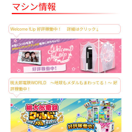
8/6～
マシン情報
BIG（スタンダード）
たまごっち ボールチェーン付きぬいぐる
8/6～
み～Tamagotchi Paradise～vol.2-R
たまごっち ボールチェーン付きぬいぐる
Welcome fLip 好評稼働中！ 詳細はクリック↓
8/6～
み～Tamagotchi Paradise～vol.3
ディズニー スティッチ Lぬいぐるみ ア
8/6～
ロハシャツVer.
ディズニー スティッチ ファンカラ マ
8/6～
スコット
ナルミヤキャラクターズ マスコット‐べ
8/6～
リエちゃん‐Ver.2
桃太郎電鉄WORLD ～地球もメダルもまわってる！～ 好
評稼働中！
ハローキティ マジカルラベンダードール
8/6～
GJ
パンダ ハローキティ リボンがいっぱい
8/6～
BIGぬいぐるみ
ポケットモンスター プラチナムザッカ
8/6～
メッシュデザインリュックVol.1.5