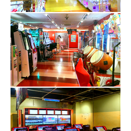
ポケットモンスター もふぐっとぬいぐる
8/18～
み～カゲボウズ・ゾロア～
モンチッチ LOVE Happy Angelマスコッ
8/19～
ト
8/19～
モンチッチ きのこぬいぐるみ
クレヨンしんちゃん キラつやクーラーバ
8/20～
ッグ
サンリオキャラクターズ ハオハオネオン
8/20～
タウンドール1
サンリオキャラクターズ ハオハオネオン
8/20～
タウンドール2
サンリオキャラクターズ ぺたんこ着ぐる
8/20～
みマスコット～海のいきもの～
テレタビーズ Ready, Steady, Go! GBぬい
8/20～
ぐるみ（ティンキー・ウィンキー ラー
ラ）
ハローキティ ピンククリアウィンドウリ
8/20～