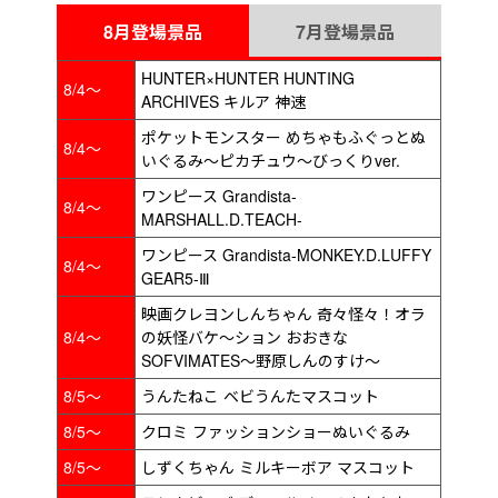
8月登場景品
7月登場景品
HUNTER×HUNTER HUNTING
8/4～
ARCHIVES キルア 神速
ポケットモンスター めちゃもふぐっとぬ
8/4～
いぐるみ～ピカチュウ～びっくりver.
ワンピース Grandista-
8/4～
MARSHALL.D.TEACH-
ワンピース Grandista-MONKEY.D.LUFFY
8/4～
GEAR5-Ⅲ
映画クレヨンしんちゃん 奇々怪々！オラ
8/4～
の妖怪バケ～ション おおきな
SOFVIMATES～野原しんのすけ～
8/5～
うんたねこ ベビうんたマスコット
8/5～
クロミ ファッションショーぬいぐるみ
8/5～
しずくちゃん ミルキーボア マスコット