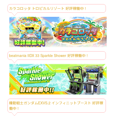
ポケットモンスター めちゃもふぐっと ほ
8/6～
カラコロッタ トロピカルリゾート 好評稼働中！
っこりいやされぬいぐるみ～カビゴン～
マインクラフト BIGぬいぐるみ：エンダ
8/6～
ードラゴン
マインクラフト エリトラマスコット：ス
8/6～
ティーブ：アレックス：クリーパー
ミニオンズ＆モンスターズ グランデぬ
8/6～
いぐるみ タキシード
beatmania IIDX 33 Sparkle Shower 好評稼働中！
ミニオンズ＆モンスターズ グランデぬ
8/6～
いぐるみ‐ジェームズ‐
ミニオンズ＆モンスターズ マスコット‐
8/6～
ドート＆ミニオンズ‐
映画クレヨンしんちゃん 奇々怪々！オラ
8/6～
の妖怪バケ～ション めちゃもふぐっとぬ
いぐるみ～おすわりポーズのシロ～
機動戦士ガンダムEXVS.2 インフィニットブースト 好評稼
劇場版『チェンソーマン レゼ篇』 ハイ
働中！
8/6～
プレミアムフィギュア‐レゼ‐