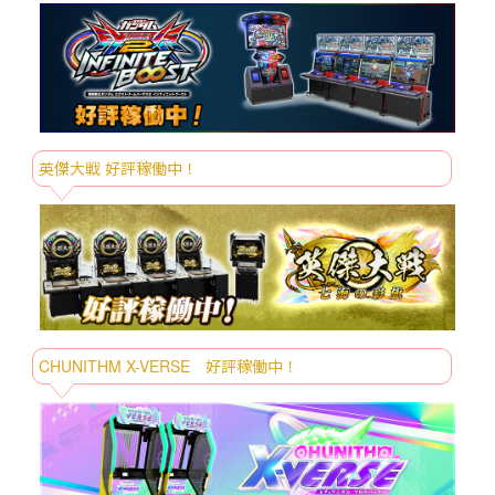
刀剣乱舞ONLINE ちびぐるみ～秋田藤四
8/6～
郎・大倶利伽羅・へし切長谷部・獅子
王・火車切～
僕のヒーローアカデミア Fluffy Puffy～デ
8/6～
クシープ＆バクドッグ＆オールマイゴー
ト～
英傑大戦 好評稼働中！
8/7～
Care Bears ミニシュシュキーホルダー
FANS オオクワガタぬいぐるみXL プレミ
8/7～
アム
サンリオキャラクターズ 海老天マスコッ
8/7～
ト
トイ・ストーリー ぬいぐるみリュック～
8/7～
ハム／レックス～
CHUNITHM X-VERSE 好評稼働中！
トイ・ストーリー ぺたっとペアマスコッ
8/7～
ト
リラックマ BASIC RILAKKUMA ゴムひも
8/7～
付きマスコット